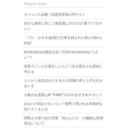
Popular Posts
サイコパス診断｜凶悪犯罪者心理テスト
好きな異性に対して無意識に示す11の”脈アリ”のサ
イン
「プロ」がタダ(無償)で仕事を頼まれた時の”傾向と
対策”
facebookは自慢話大会？日本のfacebookは”うざ
い”？
現実でゾンビが発生したらどう生き残るかを真剣に
考える
とにかく批判ばかりする人の深層心理と上手な付き
合い方
大阪のお洒落な町”中崎町”の11のおすすめスポット
あなたのIQはどれくらい？無料で受けれる本格的な
IQテストまとめ
関西人が使う結び言葉「知らんけど」の繊細な意味/
用法について