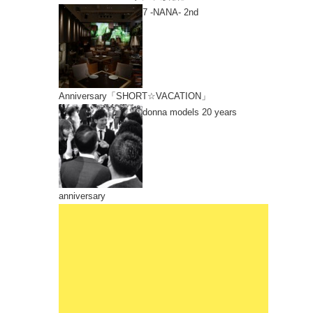
7 -NANA- 2nd
Anniversary「SHORT☆VACATION」
donna models 20 years
anniversary