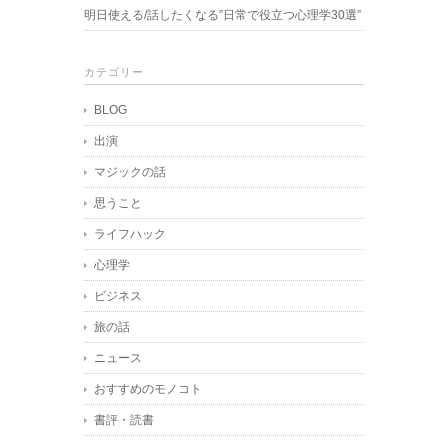
明日使える/話したくなる”日常で役立つ心理学30選”
カテゴリー
BLOG
出演
マジックの話
思うこと
ライフハック
心理学
ビジネス
旅の話
ニュース
おすすめのモノコト
書評・読書