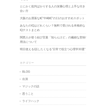
とにかく批判ばかりする人の深層心理と上手な付き
合い方
大阪のお洒落な町”中崎町”の11のおすすめスポット
あなたのIQはどれくらい？無料で受けれる本格的な
IQテストまとめ
関西人が使う結び言葉「知らんけど」の繊細な意味/
用法について
明日使える/話したくなる”日常で役立つ心理学30選”
カテゴリー
BLOG
出演
マジックの話
思うこと
ライフハック