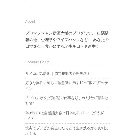
About
プロマジシャン伊藤大輔のブログです。 出演情
報の他、心理学やライフハックなど、 あなたの
日常を少し豊かにする記事を日々更新中！
Popular Posts
サイコパス診断｜凶悪犯罪者心理テスト
好きな異性に対して無意識に示す11の”脈アリ”のサ
イン
「プロ」がタダ(無償)で仕事を頼まれた時の”傾向と
対策”
facebookは自慢話大会？日本のfacebookは”うざ
い”？
現実でゾンビが発生したらどう生き残るかを真剣に
考える