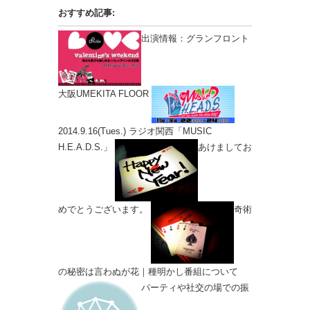
おすすめ記事:
出演情報：グランフロント
大阪UMEKITA FLOOR
2014.9.16(Tues.) ラジオ関西「MUSIC
H.E.A.D.S.」
あけましてお
めでとうございます。
奇術
の秘密は言わぬが花｜種明かし番組について
パーティや社交の場での振