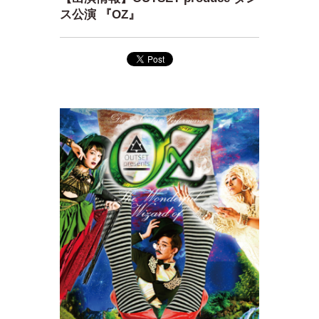
ス公演 『OZ』