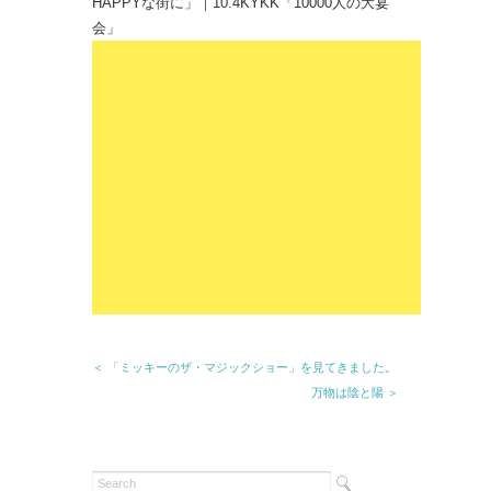
HAPPYな街に」｜10.4KYKK「10000人の大宴
会」
＜ 「ミッキーのザ・マジックショー」を見てきました。
万物は陰と陽 ＞