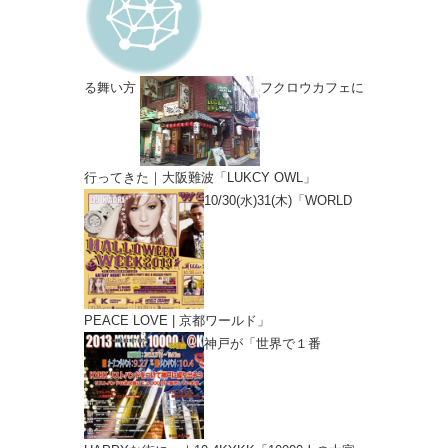
る舞い方
フクロウカフェに
行ってきた｜大阪難波「LUKCY OWL」
10/30(水)31(木)「WORLD
PEACE LOVE | 京都ワールド」
神戸が「世界で１番