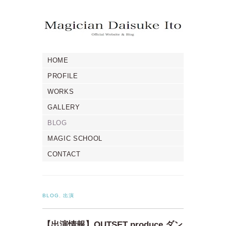
HOME
PROFILE
WORKS
GALLERY
BLOG
MAGIC SCHOOL
CONTACT
BLOG
,
出演
【出演情報】OUTSET produce ダン