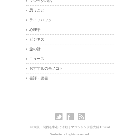
マジックの話
思うこと
ライフハック
心理学
ビジネス
旅の話
ニュース
おすすめのモノコト
書評・読書
© 大阪・関西を中心に活動｜マジシャン伊藤大輔 Official
Website. all rights reserved.