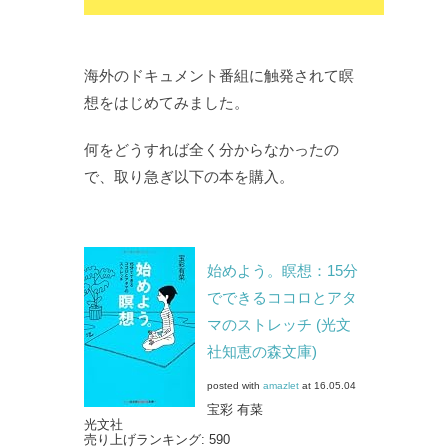
海外のドキュメント番組に触発されて瞑
想をはじめてみました。
何をどうすれば全く分からなかったの
で、取り急ぎ以下の本を購入。
始めよう。瞑想：15分
でできるココロとアタ
マのストレッチ (光文
社知恵の森文庫)
posted with
amazlet
at 16.05.04
宝彩 有菜
光文社
売り上げランキング: 590