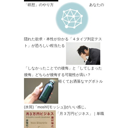
「瞑想」のやり方
あなたの
隠れた欲求・本性が分かる「４タイプ判定テス
ト」が恐ろしい程当たる
「しなかったことでの後悔」と「してしまった
後悔」どちらが後悔する可能性が高い？
軽くてお洒落なマグボトル
(水筒)「mosh!(モッシュ))がいい感じ。
「月３万円ビジネス」｜単職