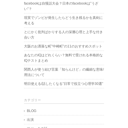
facebookは自慢話大会？日本のfacebookは”うざ
い”？
現実でゾンビが発生したらどう生き残るかを真剣に
考える
とにかく批判ばかりする人の深層心理と上手な付き
合い方
大阪のお洒落な町”中崎町”の11のおすすめスポット
あなたのIQはどれくらい？無料で受けれる本格的な
IQテストまとめ
関西人が使う結び言葉「知らんけど」の繊細な意味/
用法について
明日使える/話したくなる”日常で役立つ心理学30選”
カテゴリー
BLOG
出演