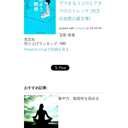
でできるココロとアタ
マのストレッチ (光文
社知恵の森文庫)
posted with
amazlet
at 16.05.04
宝彩 有菜
光文社
売り上げランキング: 590
Amazon.co.jpで詳細を見る
おすすめ記事:
集中力、創造性を高める