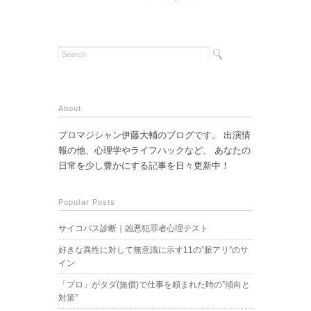
About
プロマジシャン伊藤大輔のブログです。 出演情
報の他、心理学やライフハックなど、 あなたの
日常を少し豊かにする記事を日々更新中！
Popular Posts
サイコパス診断｜凶悪犯罪者心理テスト
好きな異性に対して無意識に示す11の”脈アリ”のサ
イン
「プロ」がタダ(無償)で仕事を頼まれた時の”傾向と
対策”