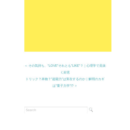
＜ その気持ち、”LOVE”それとも”LIKE”？｜心理学で見抜
く好意
トリック？本物？”超能力”は実在するのか｜解明のカギ
は”量子力学”!? ＞