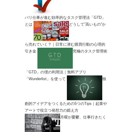
バリ仕事が進む効率的なタスク管理法「GTD」
とは
どうして”高いもの”か
ら売れていく？｜日常に潜む購買行動の心理的
引き金
究極のタスク管理術
「GTD」の僕の利用法｜無料アプリ
「Wunderlist」を使って
独
創的アイデアをつくるための5つのTips｜起業や
アートで役立つ発想力の鍛え方
月曜が憂鬱、仕事行きたく