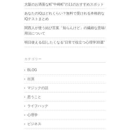
大阪のお洒落な町”中崎町”の11のおすすめスポット
あなたのIQはどれくらい？無料で受けれる本格的な
IQテストまとめ
関西人が使う結び言葉「知らんけど」の繊細な意味/
用法について
明日使える/話したくなる”日常で役立つ心理学30選”
カテゴリー
BLOG
出演
マジックの話
思うこと
ライフハック
心理学
ビジネス