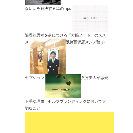
ない…を解決する11のTips
論理的思考を身につける「方眼ノート」のスス
メ
阪急百貨店メンズ館 レ
セプション
八方美人が恋愛
下手な理由｜セルフブランディングにおいて大
切なこと