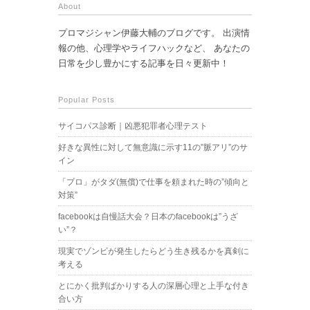
About
プロマジシャン伊藤大輔のブログです。 出演情
報の他、心理学やライフハックなど、 あなたの
日常を少し豊かにする記事を日々更新中！
Popular Posts
サイコパス診断｜凶悪犯罪者心理テスト
好きな異性に対して無意識に示す11の”脈アリ”のサ
イン
「プロ」がタダ(無償)で仕事を頼まれた時の”傾向と
対策”
facebookは自慢話大会？日本のfacebookは”うざ
い”？
現実でゾンビが発生したらどう生き残るかを真剣に
考える
とにかく批判ばかりする人の深層心理と上手な付き
合い方