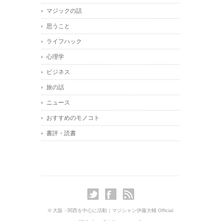
マジックの話
思うこと
ライフハック
心理学
ビジネス
旅の話
ニュース
おすすめのモノコト
書評・読書
© 大阪・関西を中心に活動｜マジシャン伊藤大輔 Official