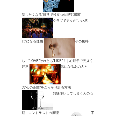
話したくなる”日常で役立つ心理学30選”
クラブで男女が”いい感
じ”になる理由
その気持
ち、”LOVE”それとも”LIKE”？｜心理学で見抜く
好意
気になるあの人と
の”心の距離”をこっそり計る方法
無駄使いしてしまう人の心
理｜コントラストの原理
不