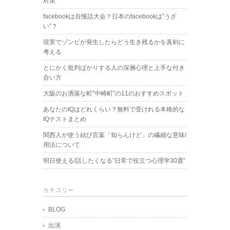
対策”
facebookは自慢話大会？日本のfacebookは”うざ
い”？
現実でゾンビが発生したらどう生き残るかを真剣に
考える
とにかく批判ばかりする人の深層心理と上手な付き
合い方
大阪のお洒落な町”中崎町”の11のおすすめスポット
あなたのIQはどれくらい？無料で受けれる本格的な
IQテストまとめ
関西人が使う結び言葉「知らんけど」の繊細な意味/
用法について
明日使える/話したくなる”日常で役立つ心理学30選”
カテゴリー
BLOG
出演