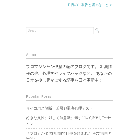
近況のご報告と諸々なこと ＞
About
プロマジシャン伊藤大輔のブログです。 出演情
報の他、心理学やライフハックなど、 あなたの
日常を少し豊かにする記事を日々更新中！
Popular Posts
サイコパス診断｜凶悪犯罪者心理テスト
好きな異性に対して無意識に示す11の”脈アリ”のサ
イン
「プロ」がタダ(無償)で仕事を頼まれた時の”傾向と